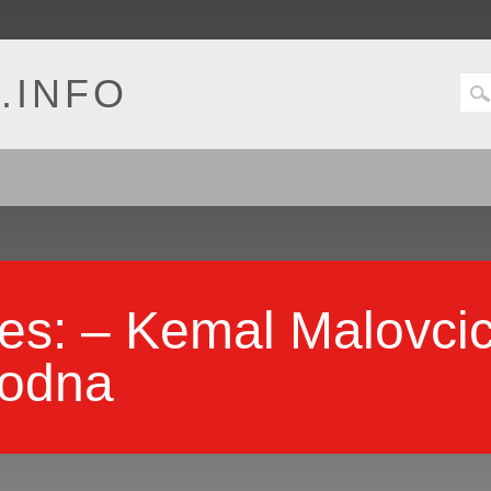
.INFO
ves:
– Kemal Malovcic 
godna