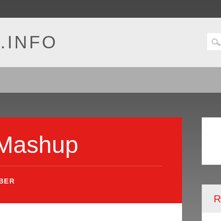
.INFO
 Mashup
BER
R