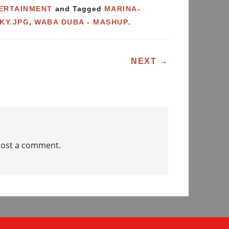
ERTAINMENT
and Tagged
MARINA-
KY.JPG
,
WABA DUBA - MASHUP
.
ATION
NEXT
→
post a comment.