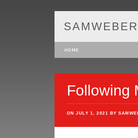
SAMWEBER
Main menu
Skip
HOME
to
content
Following
ON
JULY 1, 2021
BY
SAMWE