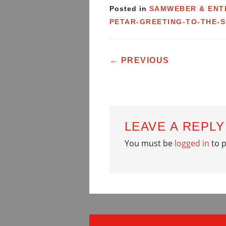
Posted in
SAMWEBER & ENT
PETAR-GREETING-TO-THE-S
POST NAVIG
←
PREVIOUS
LEAVE A REPLY
You must be
logged in
to 