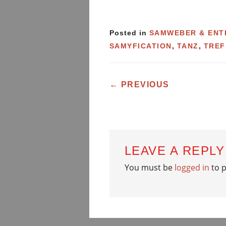
Posted in
SAMWEBER & ENT
SAMYFICATION
,
TANZ
,
TREF
POST NAVIG
←
PREVIOUS
LEAVE A REPLY
You must be
logged in
to 