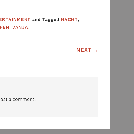
ERTAINMENT
and Tagged
NACHT
,
FEN
,
VANJA
.
ATION
NEXT
→
post a comment.