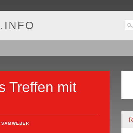
.INFO
s Treffen mit
R
Y
SAMWEBER