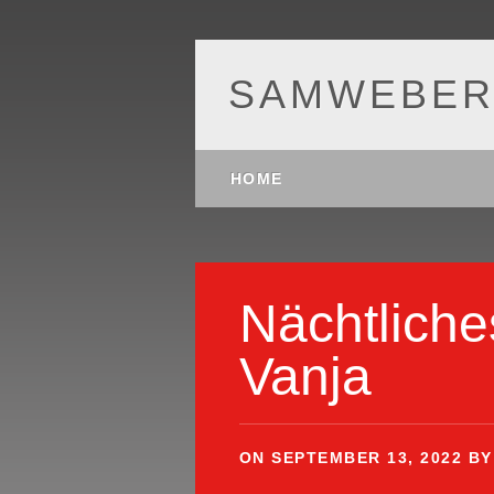
SAMWEBER
Main menu
Skip
HOME
to
content
Nächtliche
Vanja
ON
SEPTEMBER 13, 2022
B